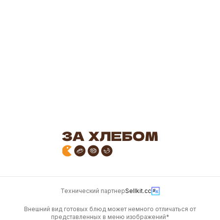
200 гр.
200 г
200 г
150
103
Кулебяка с мясом, 200
гр.
200 г
200
Технический партнер
Sellkit.cc
Внешний вид готовых блюд может немного отличаться от
представленных в меню изображений*