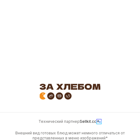
200 гр.
200 г
200 г
150
103
Кулебяка с мясом, 200
гр.
200 г
200
Технический партнер
Sellkit.cc
Внешний вид готовых блюд может немного отличаться от
представленных в меню изображений*