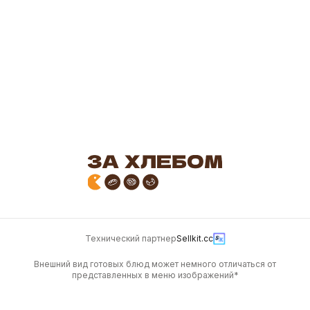
150
180
Морс из клюквы, 500
Морс клубничный, 500
мл.
гр.
500 г
500 г
190
170
Технический партнер
Sellkit.cc
Внешний вид готовых блюд может немного отличаться от
представленных в меню изображений*