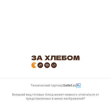
150
180
Морс из клюквы, 500
Морс клубничный, 500
мл.
гр.
500 г
500 г
190
170
Технический партнер
Sellkit.cc
Внешний вид готовых блюд может немного отличаться от
представленных в меню изображений*