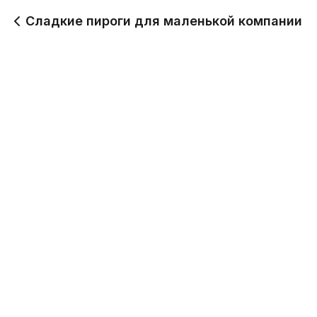
Сладкие пироги для маленькой компании
Брусничный пирог, 500
Брусничный фреш
гр.
пирог, 500 гр.
500 г
500 г
600
600
Вишневый пирог, 500
Клубничный пирог, 500
гр.
гр.
500 г
500 г
700
425
Черная смородина
Яблочный пирог, 500
пирог, 500 гр.
гр.
500 г
500 г